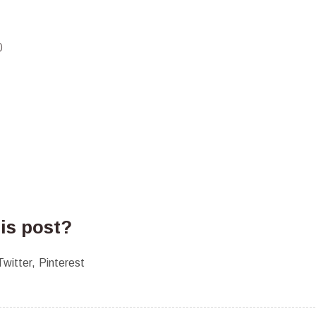
0
his post?
Twitter
Pinterest