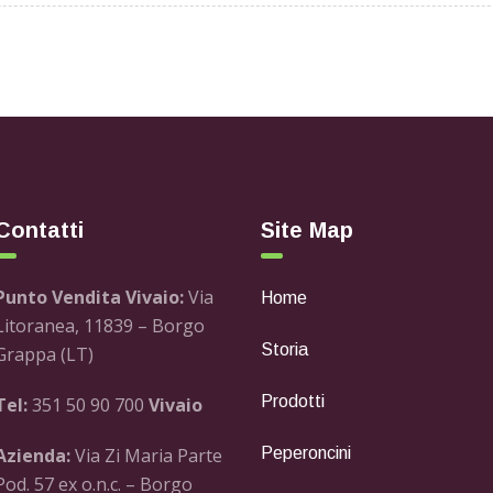
Contatti
Site Map
Punto Vendita Vivaio:
Via
Home
Litoranea, 11839 – Borgo
Storia
Grappa (LT)
Prodotti
Tel:
351 50 90 700
Vivaio
Azienda:
Via Zi Maria Parte
Peperoncini
Pod. 57 ex o.n.c. – Borgo