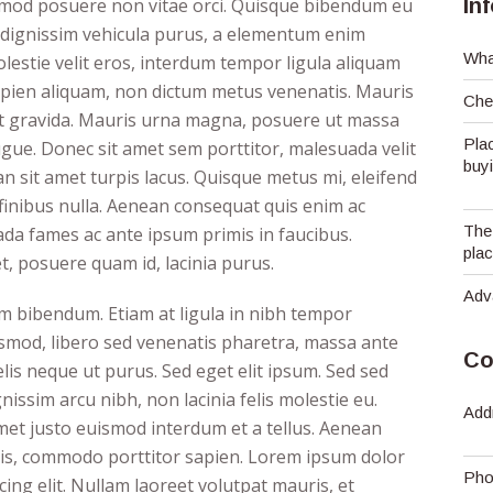
smod posuere non vitae orci. Quisque bibendum eu
In
dignissim vehicula purus, a elementum enim
What
estie velit eros, interdum tempor ligula aliquam
 sapien aliquam, non dictum metus venenatis. Mauris
Che
nt gravida. Mauris urna magna, posuere ut massa
Pla
augue. Donec sit amet sem porttitor, malesuada velit
buy
 sit amet turpis lacus. Quisque metus mi, eleifend
 finibus nulla. Aenean consequat quis enim ac
The
ada fames ac ante ipsum primis in faucibus.
plac
, posuere quam id, lacinia purus.
Adv
am bibendum. Etiam at ligula in nibh tempor
ismod, libero sed venenatis pharetra, massa ante
Co
felis neque ut purus. Sed eget elit ipsum. Sed sed
nissim arcu nibh, non lacinia felis molestie eu.
Add
met justo euismod interdum et a tellus. Aenean
quis, commodo porttitor sapien. Lorem ipsum dolor
Pho
cing elit. Nullam laoreet volutpat mauris, et