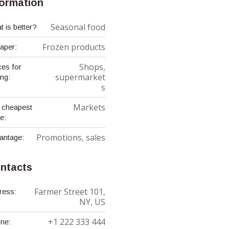
formation
Seasonal food
 is better?
Frozen products
aper:
Shops,
ces for
supermarket
ing:
s
Markets
 cheapest
e:
Promotions, sales
antage:
ntacts
Farmer Street 101,
ress:
NY, US
+1 222 333 444
ne: