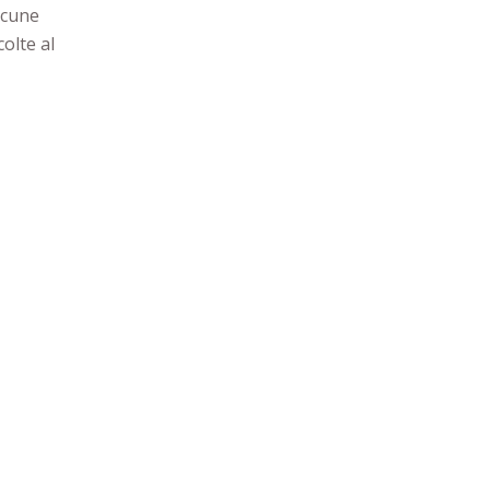
lcune
olte al