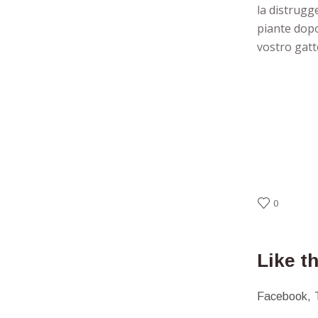
la distrugg
piante dopo
vostro gatt
0
Like t
Facebook