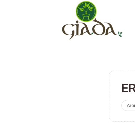
E
Aro