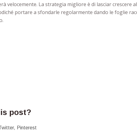
erà velocemente. La strategia migliore è di lasciar crescere a
diché portare a sfondarle regolarmente dando le foglie racc
o.
his post?
Twitter
Pinterest