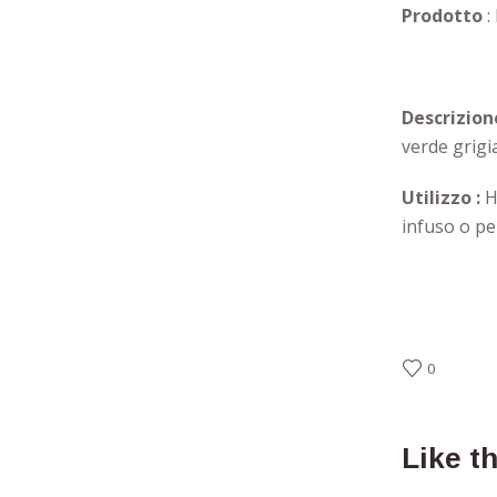
Prodotto
:
Descrizion
verde grigia
Utilizzo :
H
infuso o pe
0
Like t