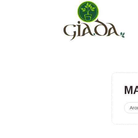
M
Aro