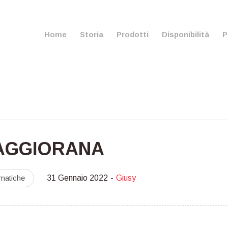
Home
Storia
Prodotti
Disponibilità
P
AGGIORANA
matiche
31 Gennaio 2022
Giusy