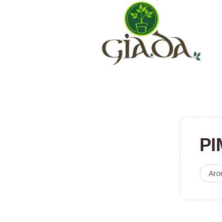
PI
Aro