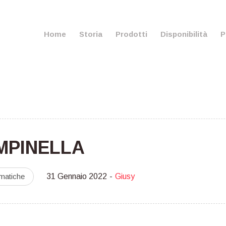
Home
Storia
Prodotti
Disponibilità
P
MPINELLA
matiche
31 Gennaio 2022
Giusy