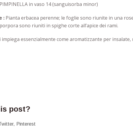
 PIMPINELLA in vaso 14 (sanguisorba minor)
e :
Pianta erbacea perenne; le foglie sono riunite in una rose
r porpora sono riuniti in spighe corte all’apice dei rami.
i impiega essenzialmente come aromatizzante per insalate, 
his post?
Twitter
Pinterest