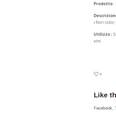
Prodotto
:
Descrizion
i fiori colo
Utilizzo :
S
vini.
0
Like t
Facebook