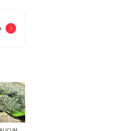
A
TALICUM